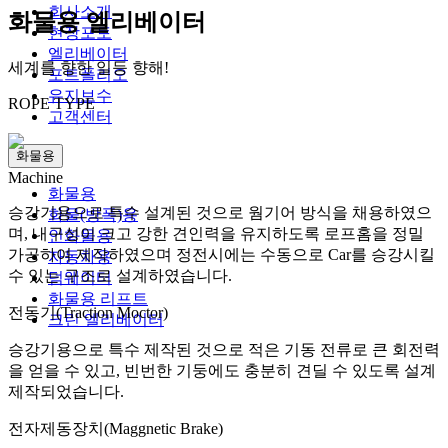
회사소개
화물용 엘리베이터
현장포토
엘리베이터
세계를 향한 일등 향해!
포트폴리오
유지보수
ROPE TYPE
고객센터
화물용
Machine
화물용
승강기용으로 특수 설계된 것으로 웜기어 방식을 채용하였으
화물(방폭)용
며, 내구성이 크고 강한 견인력을 유지하도록 로프홈을 정밀
인화물용
가공하여 제작하였으며 정전시에는 수동으로 Car를 승강시킬
자동차용
수 있는 구조로 설계하였습니다.
덤웨이터
화물용 리프트
전동기(Traction Moctor)
크린 엘리베이터
승강기용으로 특수 제작된 것으로 적은 기동 전류로 큰 회전력
을 얻을 수 있고, 빈번한 기둥에도 충분히 견딜 수 있도록 설계
제작되었습니다.
전자제동장치(Maggnetic Brake)