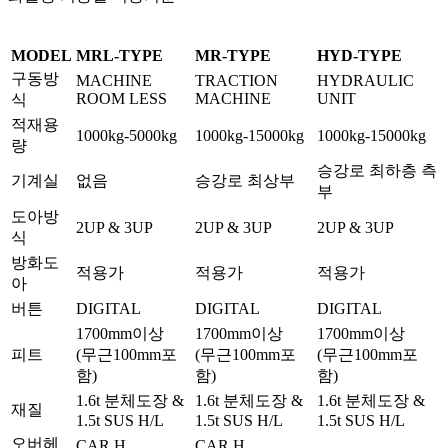
MODEL
MRL-TYPE
MR-TYPE
HYD-TYPE
구동방
MACHINE
TRACTION
HYDRAULIC
ROOM LESS
MACHINE
UNIT
식
적재용
1000kg-5000kg
1000kg-15000kg
1000kg-15000kg
량
승강로 최하층 측
기계실
없음
승강로 최상부
부
도아방
2UP & 3UP
2UP & 3UP
2UP & 3UP
식
방화도
적용가
적용가
적용가
아
버튼
DIGITAL
DIGITAL
DIGITAL
1700mm이상
1700mm이상
1700mm이상
피트
(무근100mm포
(무근100mm포
(무근100mm포
함)
함)
함)
1.6t 분체도장 &
1.6t 분체도장 &
1.6t 분체도장 &
재질
1.5t SUS H/L
1.5t SUS H/L
1.5t SUS H/L
오버헤
CAR H
CAR H