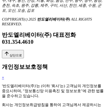
주, 대구, 용인, 안성, 시흥, 화성, 음성, 전주, 충주, 청주, 광양,
춘천, 속초, 원주, 강릉, 제주, 구미, 서산, 천안, 세종, 수원, 군
포, 오산, 오송, 김포
COPYRIGHT(c) 2025
반도엘리베이터(주)
ALL RIGHTS
RESERVED.
반도엘리베이터(주) 대표전화
031.354.4610
arrow_upward
상단으로
개인정보보호정책
×
'반도엘리베이터(주)'는 (이하 '회사'는) 고객님의 개인정보를
중요시하며, "정보통신망 이용촉진 및 정보보호"에 관한 법률
을 준수하고 있습니다.
회사는 개인정보취급방침을 통하여 고객님께서 제공하시는