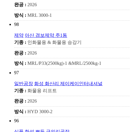
완공 :
2026
방식 :
MRL 3000-1
98
제약
아산 경보제약 주1동
기종 :
인화물용 & 화물용 승강기
완공 :
2026
방식 :
MRL/P33(2500kg)-1 &MRL/2500kg-1
97
일반공장
화성 화산리 제이케이인터내셔널
기종 :
화물용 리프트
완공 :
2026
방식 :
HYD 3000-2
96
식품
화성 뽀득 금의리공장