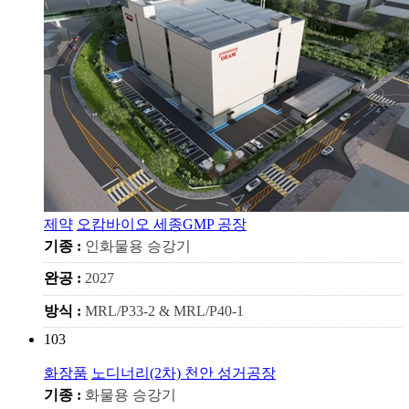
제약
오캄바이오 세종GMP 공장
기종 :
인화물용 승강기
완공 :
2027
방식 :
MRL/P33-2 & MRL/P40-1
103
화장품
노디너리(2차) 천안 성거공장
기종 :
화물용 승강기