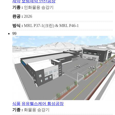
제약
보령제약 안산공장
기종 :
인화물용 승강기
완공 :
2026
방식 :
MRL P37-1(크린) & MRL P46-1
99
식품
유유헬스케어 횡성공장
기종 :
화물용 승강기