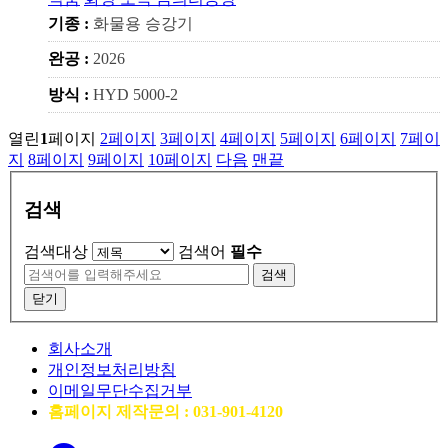
기종 :
화물용 승강기
완공 :
2026
방식 :
HYD 5000-2
열린
1
페이지
2
페이지
3
페이지
4
페이지
5
페이지
6
페이지
7
페이
지
8
페이지
9
페이지
10
페이지
다음
맨끝
검색
검색대상
검색어
필수
검색
닫기
회사소개
개인정보처리방침
이메일무단수집거부
홈페이지 제작문의 : 031-901-4120