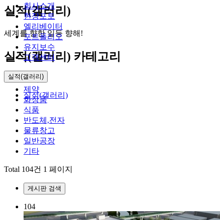
회사소개
실적(갤러리)
현장포토
엘리베이터
세계를 향한 일등 향해!
포트폴리오
유지보수
실적(갤러리) 카테고리
고객센터
실적(갤러리)
전체
제약
실적(갤러리)
화장품
식품
반도체,전자
물류창고
일반공장
기타
Total 104건
1 페이지
게시판 검색
104