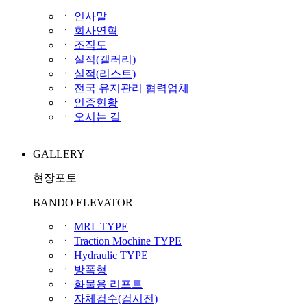
ㆍ
인사말
ㆍ
회사연혁
ㆍ
조직도
ㆍ
실적(갤러리)
ㆍ
실적(리스트)
ㆍ
전국 유지관리 협력업체
ㆍ
인증현황
ㆍ
오시는 길
GALLERY
현장포토
BANDO ELEVATOR
ㆍ
MRL TYPE
ㆍ
Traction Mochine TYPE
ㆍ
Hydraulic TYPE
ㆍ
방폭형
ㆍ
화물용 리프트
ㆍ
자체검수(검시전)