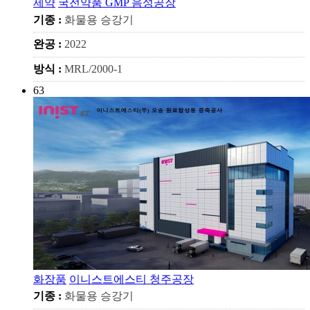
제약
국전약품 GMP 음성공장
기종 :
화물용 승강기
완공 :
2022
방식 :
MRL/2000-1
63
화장품
이니스트에스티 청주공장
기종 :
화물용 승강기