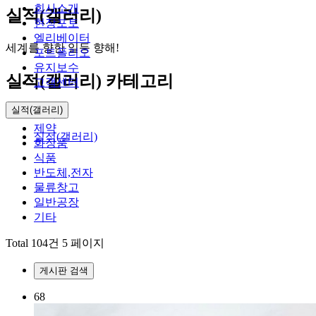
회사소개
실적(갤러리)
현장포토
엘리베이터
세계를 향한 일등 향해!
포트폴리오
유지보수
실적(갤러리) 카테고리
고객센터
실적(갤러리)
전체
제약
실적(갤러리)
화장품
식품
반도체,전자
물류창고
일반공장
기타
Total 104건
5 페이지
게시판 검색
68