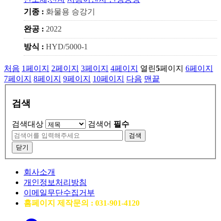
기종 :
화물용 승강기
완공 :
2022
방식 :
HYD/5000-1
처음
1
페이지
2
페이지
3
페이지
4
페이지
열린
5
페이지
6
페이지
7
페이지
8
페이지
9
페이지
10
페이지
다음
맨끝
검색
검색대상
검색어
필수
검색
닫기
회사소개
개인정보처리방침
이메일무단수집거부
홈페이지 제작문의 : 031-901-4120