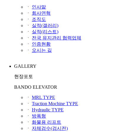
ㆍ
인사말
ㆍ
회사연혁
ㆍ
조직도
ㆍ
실적(갤러리)
ㆍ
실적(리스트)
ㆍ
전국 유지관리 협력업체
ㆍ
인증현황
ㆍ
오시는 길
GALLERY
현장포토
BANDO ELEVATOR
ㆍ
MRL TYPE
ㆍ
Traction Mochine TYPE
ㆍ
Hydraulic TYPE
ㆍ
방폭형
ㆍ
화물용 리프트
ㆍ
자체검수(검시전)