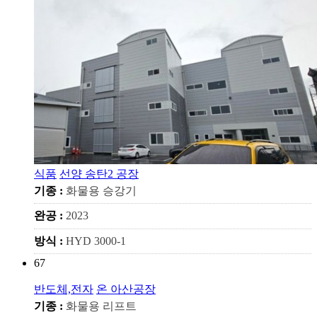
식품
선양 송탄2 공장
기종 :
화물용 승강기
완공 :
2023
방식 :
HYD 3000-1
67
반도체,전자
온 아산공장
기종 :
화물용 리프트